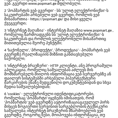
ვებ. გვერდი www.popmart.ge მფლობელი.
2 '
პოპმარტის
ვებ-გვერდი' -
სს 'ელიტ ელექტრონიქსი'
-ს
საკუთრებაში არსებული ვებ-გვერდი, რომლის ვებ
მისამართია - https://popmart.ge/ და მისი ყველა
ქვეგვერდი;
3 'ინტერნეტ მაღაზია' - ინტერნეტ მაღაზია www.popmart.ge ,
რომელიც წარმოადგენს
სს ‘ელიტ ელექტრონიქსი’
-ს
საკუთრებას და რომლის ელექტრონული მისამართიც
მითითებულია მეორე პუნქტში;
4 'საქონელი', 'პროდუქტი', 'პროდუქცია' -
პოპმარტის
ვებ
გვერდზე რეალიზაციის მიზნით განთავსებული
საქონელი;
5 'ინტერნეტ ბრაუზერი' - HTTP კლიენტი, ანუ პროგრამული
აპლიკაცია, რომელიც საშუალებას აძლევს მის
მომხმარებელს მიიღოს ინფორმაცია ვებ-სერვერებზე ან
ფაილურ სისტემებში არსებული ჰიპერტექსტური
მარკირების ენაზე შედგენილი დოკუმენტებიდან და სხვა
მედია საშუალებებიდან;
6 'cookies' - ელექტრონული იდენტიფიკატორები,
რომელსაც '
პოპმარტი
' იყენებს იმისათვის, რომ
'
პოპმარტის
' ვებ-გვერდზე ავტორიზაციაგაუვლელ პირს
მისცეს ზოგიერთი სერვისით სარგებლობის ტექნიკური
საშუალება; ინტერნეტ ბრაუზერის მწარმოებლის ვებ
გვერდზე, როგორც წესი, მოიპოვება ინფორმაცია, თუ