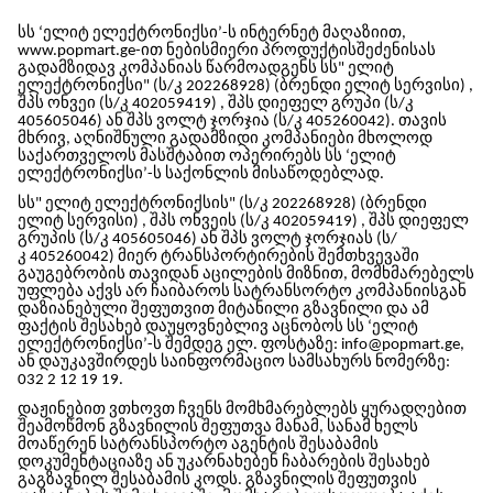
სს ‘ელიტ ელექტრონიქსი’-ს
ინტერნეტ მაღაზიით,
www.popmart.ge-ით ნებისმიერი
პროდუქტის
შეძენისას
გადამზიდავ კომპანიას წარმოადგენს
სს" ელიტ
ელექტრონიქსი" (ს/კ 202268928) (ბრენდი ელიტ სერვისი)
,
შპს ონვეი (ს/კ 402059419) , შპს დიეფელ გრუპი (ს/კ
405605046) ან
შპს ვოლტ ჯორჯია (ს/კ
405260042)
. თავის
მხრივ, აღნიშნული გადამზიდი კომპანიები მხოლოდ
საქართველოს მასშტაბით ოპერირებს
სს ‘ელიტ
ელექტრონიქსი’-ს
საქონლის მისაწოდებლად.
სს" ელიტ ელექტრონიქსის" (ს/კ 202268928) (ბრენდი
ელიტ სერვისი)
, შპს ონვეის (ს/კ 402059419) , შპს დიეფელ
გრუპის (ს/კ 405605046) ან
შპს ვოლტ ჯორჯიას (ს/
კ
405260042)
მიერ ტრანსპორტირების შემთხვევაში
გაუგებრობის თავიდან აცილების მიზნით, მომხმარებელს
უფლება აქვს არ ჩაიბაროს სატრანსორტო კომპანიისგან
დაზიანებული შეფუთვით მიტანილი გზავნილი და ამ
ფაქტის შესახებ დაუყოვნებლივ აცნობოს
სს ‘ელიტ
ელექტრონიქსი’-ს
შემდეგ ელ. ფოსტაზე: info@popmart.ge,
ან დაუკავშირდეს საინფორმაციო სამსახურს ნომერზე:
032 2 12 19 19.
დაჟინებით ვთხოვთ ჩვენს მომხმარებლებს ყურადღებით
შეამოწმონ გზავნილის შეფუთვა მანამ, სანამ ხელს
მოაწერენ სატრანსპორტო აგენტის შესაბამის
დოკუმენტაციაზე
ან უკარნახებენ ჩაბარების შესახებ
გაგზავნილ შესაბამის კოდს
. გზავნილის შეფუთვის