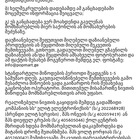
განცხადების შესახებ;
ბ) ხელშეკრულების დადებამდე ამ განცხადებაში
მოცემული ინფორმაცია შეიცვალა;
გ) ეს განცხადება ვერ მოახდენდა გავლენას
მომხმარებლის მიერ საქონლის ან მომსახურების
შეძენაზე.
დაუზიანებელი შეფუთვით მიღებული დაზიანებული
პროდუქციის ან შეცდომით მიღებული შეკვეთის
შემთხვევაში, გთხოვთ, გადაუღოთ მიღებულ გზავნილს
დაზიანების ან/და შეცდომის ამსახველი ფოტოსურათი და
ამ ფაქტის შესახებ მოგვწეროთ შემდეგ ელ. ფოსტაზე:
info@popmart.ge
სტანდარტული მიწოდების პერიოდი შეადგენს 1-5
სამუშაო დღეს. გაუთვალისწინებელი შემთხვევების გამო
შესაძლოა მიწოების ვადა გაიზარდოს რის შესახებაც
გაცნობებთ ოპერატორი. მითითებულ მისამართზე ნივთის
მიწოდება მომხმარებლისთვის არის უფასო.
რეალიზებული ნივთის გაყიდვის შემდეგ გადამზიდი
კომპანიის სს" ელიტ ელექტრონიქსის" (ს/კ 202268928)
(ბრენდი ელიტ სერვისი)
, შპს ონვეის (ს/კ 402059419) ან
შპს დიეფელ გრუპის (ს/კ 405605046)
ქოლ ცენტრის
მხრიდან ხდება მომხმარებელთან დაკავშირდება და
მიტანის დროზე შეთანხმება. შპს ვოლტ ჯორჯიას (ს/კ
405260042) შემთხვევაში, შეკვეთის დარეგისტრირებისას