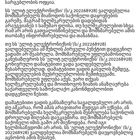
სარგებლობის ოფცია
.
სს ‘ელიტ ელექტრონიქსი’ (ს/კ 202268928) ვალდებულია
მომხმარებელს მიაწოდოს საქონელი დაყოვნების
გარეშე, მაგრამ ხელშეკრულების დადებიდან
არაუგვიანეს 5 სამუშაო დღისა, თუ ხელშეკრულებით სხვა
რამ არ არის გათვალისწინებული და მომხმარებელი ამის
თაობაზე ინფორმირებულია და თანახმაა.
თუ სს ‘ელიტ ელექტრონიქსის’(ს/კ 202268928)
ვალდებულება ამ მუხლის პირველი პუნქტით დადგენილ
ვადაში არ შეასრულა, მომხმარებელი უფლებამოსილია
განუსაზღვროს სს ‘ელიტ ელექტრონიქსს’ (ს/კ 202268928)
გონივრული დამატებითი ვადა ვალდებულების
შესასრულებლად. დამატებითი ვადის გასვლის შემდეგ,
ვალდებულების შეუსრულებლობის შემთხვევაში,
მომხმარებელს უფლება აქვს, უარი თქვას
ხელშეკრულებაზე და მოითხოვოს ზიანის ანაზღაურება
საქართველოს სამოქალაქო კანონმდებლობით
დადგენილი წესით.
დამატებითი ვადის განსაზღვრა სავალდებულო არ არის,
თუ აშკარაა, რომ ამას არავითარი შედეგი არ ექნება, ან
მომხმარებელმა ხელშეკრულების შესრულება საქონლის
დროულად მიღებას დაუკავშირა. თუ მომხმარებელს
საქონელი იმის გამო არ მიეწოდება, რომ იგი
ხელმისაწვდომი არ არის, სს ‘ელიტ ელექტრონიქსი’ (ს/კ
202268928) ვალდებულია მომხმარებელს დაუყოვნებლივ
აცნობოს ამის შესახებ.