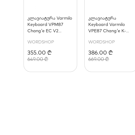
კლავიატურა Varmilo
კლავიატურა
Keyboard VPM87
Keyboard Varmilo
Chang'e EC V2
VPE87 Chang'e K-
Sakura EN
Prestige Light EN
WORDSHOP
WORDSHOP
355.00 ₾
386.00 ₾
649.00 ₾
669.00 ₾