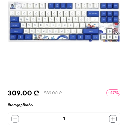
309.00 ₾
- 47%
589.00 ₾
რაოდენობა
1