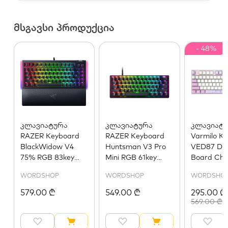
მსგავსი პროდუქცია
- 48%
კლავიატურა
კლავიატურა
კლავიატ
RAZER Keyboard
RAZER Keyboard
Varmilo K
BlackWidow V4
Huntsman V3 Pro
VED87 Dr
75% RGB 83key
Mini RGB 61key
Board Che
Mechanical Tactile
Analog Optical
Brown UA
WORDSHOP
WORDSHOP
WORDSHO
Switch GEN-3 USB
Switches USB-A
EN, black
EN, black
579.00 ₾
549.00 ₾
295.00 ₾
569.00 ₾