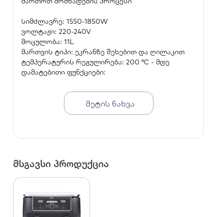
მართოთ მომზადების პროცესი
სიმძლავრე: 1550-1850W
ვოლტაჟი: 220-240V
მოცულობა: 11L
მართვის ტიპი: ეკრანზე შეხებით და ღილაკით
ტემპერატურის რეგულირება: 200 °C - მდე
დამატებითი ფუნქციები:
ორი ზონის გაცხელება
დასრულების დამთხვევა
გამჭვირვალე მინა
მეტის ნახვა
კონტროლი აპლიკაციით
პროგრამები:
აერო გრილი
გამოცხობა
შეწვა
მსგავსი პროდუქცია
ბროილინგი(გრილის ფუნქცია)
დეჰიდრატაცია
შეთბობა
ცომის ამოყვანა
თბილად შენარჩუნებაპროდუქტის/შეფუთვის
წონა: 9.15/10.23კგ